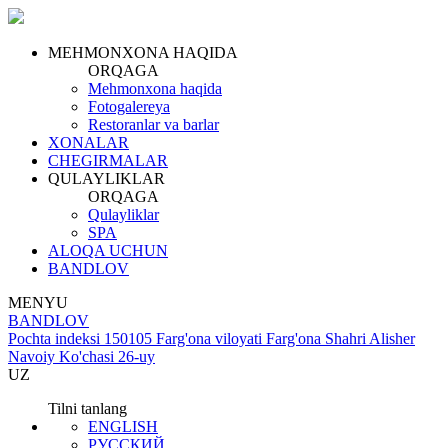
MEHMONXONA HAQIDA
ORQAGA
Mehmonxona haqida
Fotogalereya
Restoranlar va barlar
XONALAR
CHEGIRMALAR
QULAYLIKLAR
ORQAGA
Qulayliklar
SPA
ALOQA UCHUN
BANDLOV
MENYU
BANDLOV
Pochta indeksi 150105 Farg'ona viloyati Farg'ona Shahri Alisher
Navoiy Ko'chasi 26-uy
UZ
Tilni tanlang
ENGLISH
РУССКИЙ