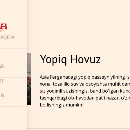
klar
–
SPA
AQIDA
Yopiq Hovuz
AR
Asia Ferganadagi yopiq basseyn yilning ist
R
xona, toza iliq suv va osoyishta muhit dam
siz yoqimli suzishingiz, band bo'lgan kun
UN
tashqaridagi ob-havodan qat'i nazar, o'z
bo'lishingiz mumkin.