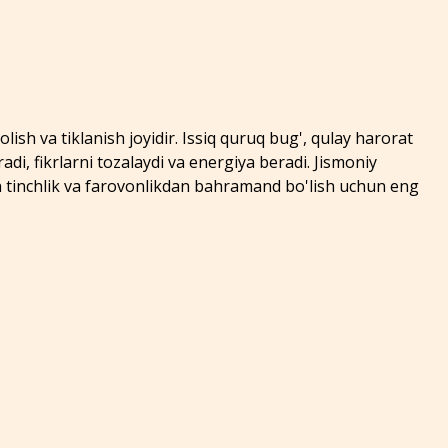
ish va tiklanish joyidir. Issiq quruq bug', qulay harorat
adi, fikrlarni tozalaydi va energiya beradi. Jismoniy
 tinchlik va farovonlikdan bahramand bo'lish uchun eng