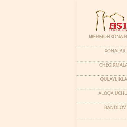
Bosh sahifa
–
Qulayli
SPA
MEHMONXONA H
XONALAR
CHEGIRMAL
QULAYLIKLA
ALOQA UCH
BANDLOV