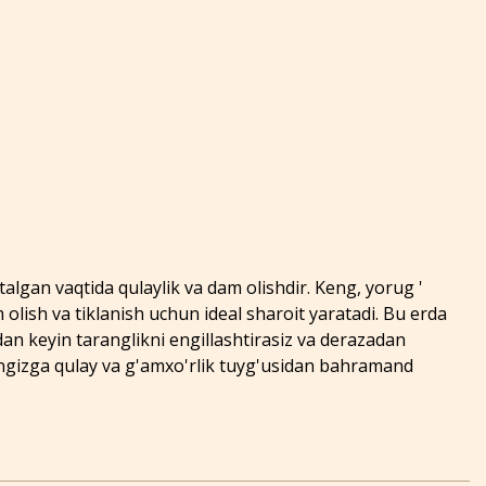
algan vaqtida qulaylik va dam olishdir. Keng, yorug '
 olish va tiklanish uchun ideal sharoit yaratadi. Bu erda
dan keyin taranglikni engillashtirasiz va derazadan
ingizga qulay va g'amxo'rlik tuyg'usidan bahramand